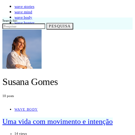
wave stories
wave mind
wave body
Search for:
wave hunter
PESQUISA
Susana Gomes
10 posts
WAVE BODY
Uma vida com movimento e intenção
14 views